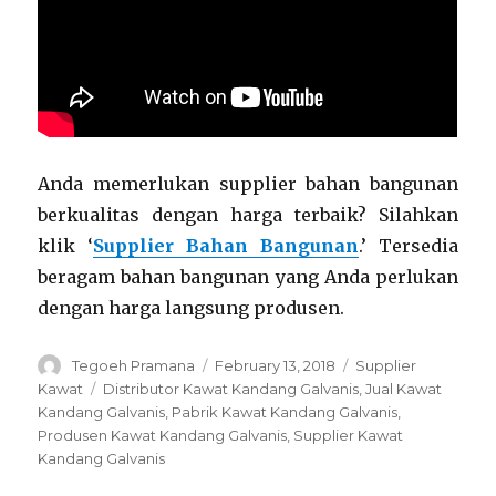
Anda memerlukan supplier bahan bangunan
berkualitas dengan harga terbaik? Silahkan
klik ‘
Supplier Bahan Bangunan
.’ Tersedia
beragam bahan bangunan yang Anda perlukan
dengan harga langsung produsen.
Author
Posted
Categories
Tegoeh Pramana
February 13, 2018
Supplier
on
Tags
Kawat
Distributor Kawat Kandang Galvanis
,
Jual Kawat
Kandang Galvanis
,
Pabrik Kawat Kandang Galvanis
,
Produsen Kawat Kandang Galvanis
,
Supplier Kawat
Kandang Galvanis