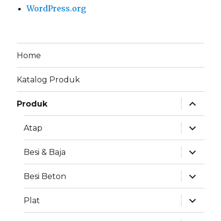
WordPress.org
Home
Katalog Produk
expand
Produk
child
menu
expand
Atap
child
menu
expand
Besi & Baja
child
menu
expand
Besi Beton
child
menu
expand
Plat
child
menu