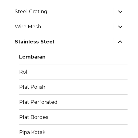
menu
expand
Steel Grating
child
menu
expand
Wire Mesh
child
menu
expand
Stainless Steel
child
menu
Lembaran
Roll
Plat Polish
Plat Perforated
Plat Bordes
Pipa Kotak