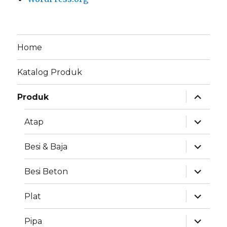
Home
Katalog Produk
expand
Produk
child
menu
expand
Atap
child
menu
expand
Besi & Baja
child
menu
expand
Besi Beton
child
menu
expand
Plat
child
menu
expand
Pipa
child